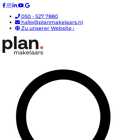
050 - 527 7880
hallo@planmakelaars.nl
Zu unserer Website ›