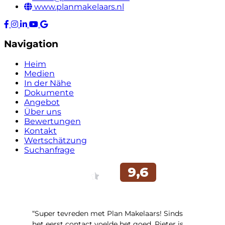
www.planmakelaars.nl
Navigation
Heim
Medien
In der Nähe
Dokumente
Angebot
Über uns
Bewertungen
Kontakt
Wertschätzung
Suchanfrage
“Super tevreden met Plan Makelaars! Sinds
het eerst contact voelde het goed. Pieter is