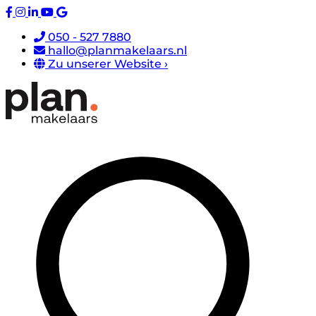
050 - 527 7880
hallo@planmakelaars.nl
Zu unserer Website ›