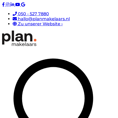
050 - 527 7880
hallo@planmakelaars.nl
Zu unserer Website ›