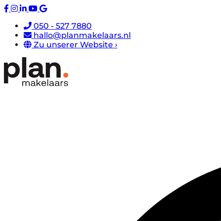
050 - 527 7880
hallo@planmakelaars.nl
Zu unserer Website ›